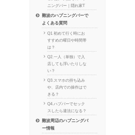
ニングバー｜隠れ家T
難波のハプニングバーで
よくある質問
Q1.初めて行く時にお
すすめの曜日や時間帯
は？
Q2.一人（単独）で入
店しても浮いたりしな
い？
Q3.スマホの持ち込み
や、店内での操作はで
きる？
Q4.ハプバーでセック
スしたら違法になる？
難波周辺のハプニングバ
ー情報