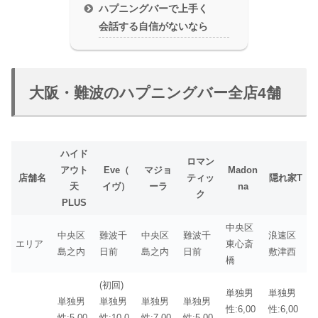
ハプニングバーで上手く
会話する自信がないなら
大阪・難波のハプニングバー全店4舗
ハイド
ロマン
アウト
Eve（
マジョ
Madon
店舗名
ティッ
隠れ家T
天
イヴ）
ーラ
na
ク
PLUS
中央区
中央区
難波千
中央区
難波千
浪速区
エリア
東心斎
島之内
日前
島之内
日前
敷津西
橋
(初回)
単独男
単独男
単独男
単独男
単独男
単独男
性:6,00
性:6,00
性:5,00
性:10,0
性:7,00
性:5,00