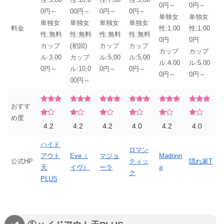
0円～
0円～
0円～
00円～
0円～
0円～
単独女
単独女
単独女
単独女
単独女
単独女
料金
性:1,00
性:1,00
性:無料
性:無料
性:無料
性:無料
0円
0円
カップ
(初回)
カップ
カップ
カップ
カップ
ル:3,00
カップ
ル:5,00
ル:5,00
ル:4,00
ル:5,00
0円～
ル:10,0
0円～
0円～
0円～
0円～
00円～
おすす
め度
4.2
4.2
4.2
4.0
4.2
4.0
ハイド
ロマン
アウト
Eve（
マジョ
Madonn
公式HP
ティッ
隠れ家T
天
イヴ）
ーラ
a
ク
PLUS