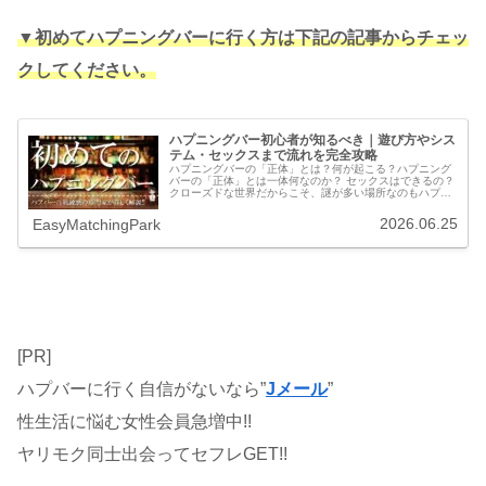
▼初めてハプニングバーに行く方は下記の記事からチェッ
クしてください。
ハプニングバー初心者が知るべき｜遊び方やシス
テム・セックスまで流れを完全攻略
ハプニングバーの「正体」とは？何が起こる？ハプニング
バーの「正体」とは一体何なのか？ セックスはできるの？
クローズドな世界だからこそ、謎が多い場所なのもハプニ
ングバーです。きっと誰もが皆、興味はあってもその扉の
向こうでは何が起こっているのか...
2026.06.25
EasyMatchingPark
[PR]
ハプバーに行く自信がないなら”
Jメール
”
性生活に悩む女性会員急増中!!
ヤリモク同士出会ってセフレGET!!