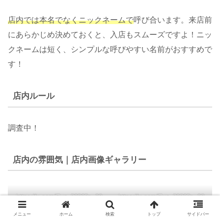
店内では本名でなくニックネームで
呼び合います。来店前
にあらかじめ決めておくと、入店もスムーズですよ！ニッ
クネームは短く、シンプルな呼びやすい名前がおすすめで
す！
店内ルール
調査中！
店内の雰囲気｜店内画像ギャラリー
https://x.com/Eve_2026?s=20
https://x.com/Eve_2026?s=20
メニュー
ホーム
検索
トップ
サイドバー