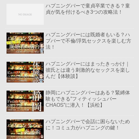
ハプニングバーで童貞卒業できる？童
貞が気を付けるべき3つの攻略法！
ハプニングバーには既婚者もいる？ハ
プバーで不倫/浮気セックスを楽しむ方
法！
ハプニングバーにはまったきっかけ｜
彼氏とは違う刺激的なセックスを楽し
んだ【体験談】
静岡にハプニングバーはある？緊縛体
験もできる”フィティッシュバー
CHAOS”に潜入！【浜松】
ハプニングバーで会話に困らないため
に！コミュ力がハプニングの鍵！