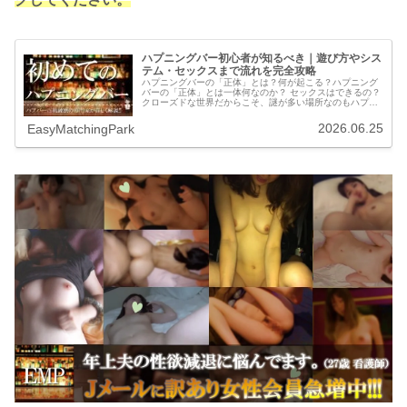
ハプニングバー初心者が知るべき｜遊び方やシス
テム・セックスまで流れを完全攻略
ハプニングバーの「正体」とは？何が起こる？ハプニング
バーの「正体」とは一体何なのか？ セックスはできるの？
クローズドな世界だからこそ、謎が多い場所なのもハプニ
ングバーです。きっと誰もが皆、興味はあってもその扉の
向こうでは何が起こっているのか...
2026.06.25
EasyMatchingPark