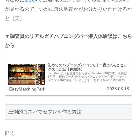
が見れるので、いかに無法地帯かがお分かりいただけるか
と（笑）
▼調査員のリアルガチハプニングバー潜入体験談はこちら
から
初めてのハプニングバーにて｜一夜で2人とセッ
クスした話【体験談】
Kenshiroどうも普通のおっさんKenshiro(38)です。今回は
3年前、初めて一人で行ったハプニングバーで起こったハ
プニング体験談をご紹介します。あれは私が35歳の時の
話。仕事終わりの華金で友達と飲んでいた時のこと。私は
30も半ばに...
2026.06.18
EasyMatchingPark
圧倒的コスパでセフレを作る方法
[PR]