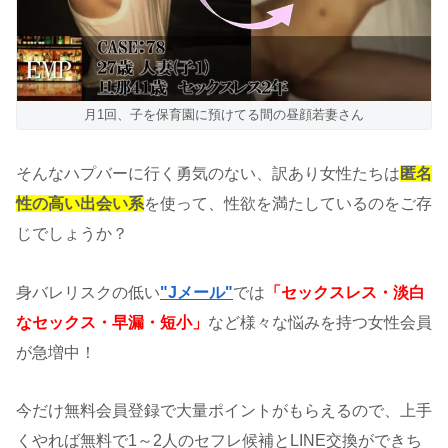
月1回、子を保育園に預けてる間の昼顔若妻さん
そんなハプバーに行く勇気のない、訳あり女性たちは
匿名
性の高い出会い系
を使って、性欲を満たしているのをご存
じでしょうか？
身バレリスクの低い
"Jメール"
では
「セックスレス・淡白
なセックス・早漏・短小」
など様々な悩みを持つ女性会員
が急増中！
今だけ無料会員登録で大量ポイントがもらえるので、上手
くやれば無料で1～2人のセフレ候補とLINE交換ができち