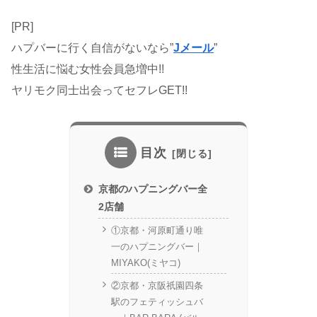
[PR]
ハプバーに行く自信がないなら”
Jメール
”
性生活に悩む女性会員急増中!!
ヤリモク同士出会ってセフレGET!!
目次
京都のハプニングバー全
2店舗
①京都・河原町通り唯
一のハプニングバー｜
MIYAKO(ミヤコ)
②京都・京阪祇園四条
駅のフェティッシュバ