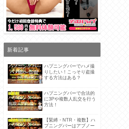
新着記事
ハプニングバーでハメ撮
りしたい！こっそり盗撮
する方法はある？
ハプニングバーで合法的
に3Pや複数人乱交を行う
方法！
【緊縛・NTR・複数】ハ
プニングバーはアブノー