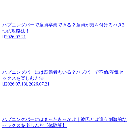
ハプニングバーで童貞卒業できる？童貞が気を付けるべき3
つの攻略法！
2026.07.21
ハプニングバーには既婚者もいる？ハプバーで不倫/浮気セ
ックスを楽しむ方法！
2026.07.13
2026.07.21
ハプニングバーにはまったきっかけ｜彼氏とは違う刺激的な
セックスを楽しんだ【体験談】