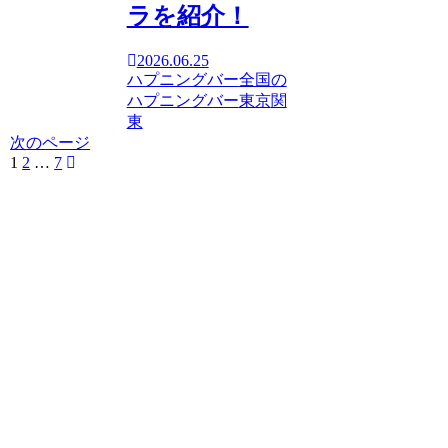
ラを紹介！
2026.06.25
ハプニングバー
全国の
ハプニングバー
東京
関
東
次のページ
1
2
…
7
次
へ