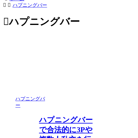
ハプニングバー
ハプニングバー
ハプニングバ
ー
ハプニングバー
で合法的に3Pや