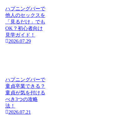
ハプニングバーで
他人のセックスを
「見るだけ」でも
OK？初心者向け
見学ガイド！
2026.07.29
ハプニングバーで
童貞卒業できる？
童貞が気を付ける
べき3つの攻略
法！
2026.07.21