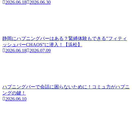
2026.06.18
2026.06.30
静岡にハプニングバーはある？緊縛体験もできる”フィティ
ッシュバーCHAOS”に潜入！【浜松】
2026.06.18
2026.07.09
ハプニングバーで会話に困らないために！コミュ力がハプニ
ングの鍵！
2026.06.10