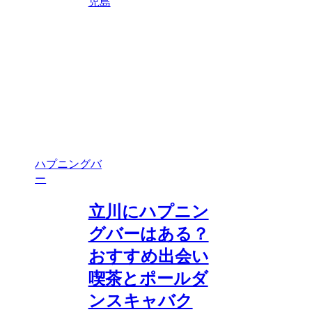
児島
ハプニングバ
ー
立川にハプニン
グバーはある？
おすすめ出会い
喫茶とポールダ
ンスキャバク