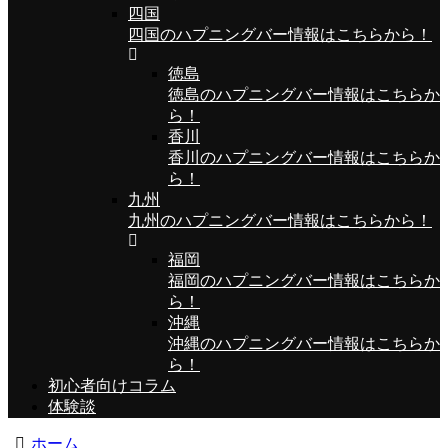
四国
四国のハプニングバー情報はこちらから！
徳島
徳島のハプニングバー情報はこちらか
ら！
香川
香川のハプニングバー情報はこちらか
ら！
九州
九州のハプニングバー情報はこちらから！
福岡
福岡のハプニングバー情報はこちらか
ら！
沖縄
沖縄のハプニングバー情報はこちらか
ら！
初心者向けコラム
体験談
ホーム