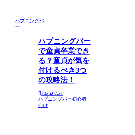
ハプニングバ
ー
ハプニングバー
で童貞卒業でき
る？童貞が気を
付けるべき3つ
の攻略法！
2026.07.21
ハプニングバー
初心者
向け