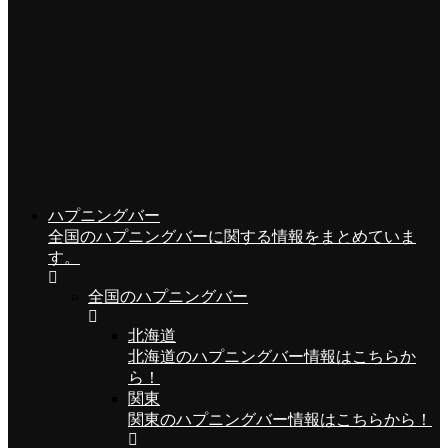
ハプニングバー
全国のハプニングバーに関する情報をまとめていま
す。
全国のハプニングバー
北海道
北海道のハプニングバー情報はこちらか
ら！
関東
関東のハプニングバー情報はこちらから！