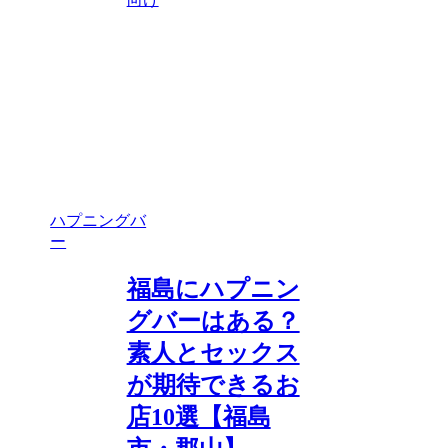
ハプニングバ
ー
福島にハプニン
グバーはある？
素人とセックス
が期待できるお
店10選【福島