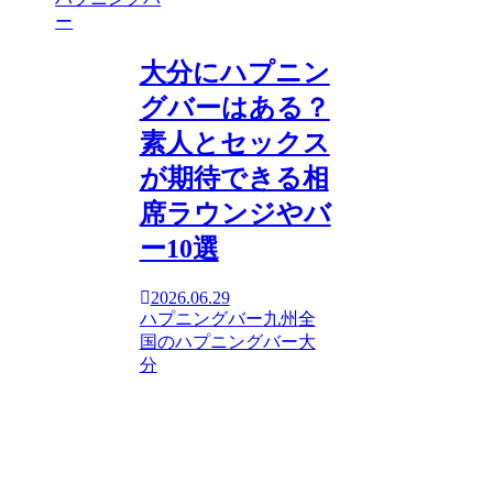
ー
大分にハプニン
グバーはある？
素人とセックス
が期待できる相
席ラウンジやバ
ー10選
2026.06.29
ハプニングバー
九州
全
国のハプニングバー
大
分