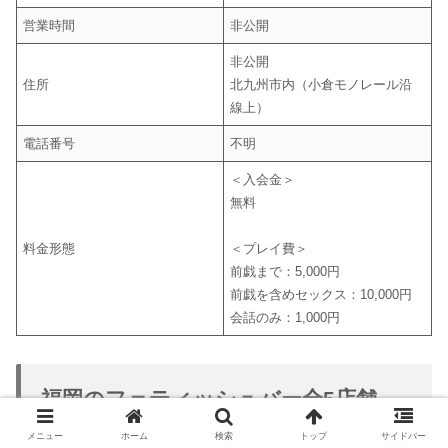
営業時間
非公開
非公開
住所
北九州市内（小倉モノレール沿
線上）
電話番号
不明
＜入会金＞
無料
料金形態
＜プレイ費＞
前戯まで：5,000円
前戯を含めセックス：10,000円
会話のみ：1,000円
福岡のフェティッシュバー全5店舗
メニュー
ホーム
検索
トップ
サイドバー