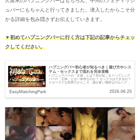
久留米のハプニングバーはもちろん、中州のフェティッシ
ュバーにもちゃんと行ってきました。潜入したからこそ分
かる詳細を包み隠さずお伝えしていきます。
▼初めてハプニングバーに行く方は下記の記事からチェッ
クしてください。
ハプニングバー初心者が知るべき｜遊び方やシス
テム・セックスまで流れを完全攻略
ハプニングバーの「正体」とは？何が起こる？ハプニング
バーの「正体」とは一体何なのか？ セックスはできるの？
クローズドな世界だからこそ、謎が多い場所なのもハプニ
ングバーです。きっと誰もが皆、興味はあってもその扉の
向こうでは何が起こっているのか...
2026.06.25
EasyMatchingPark