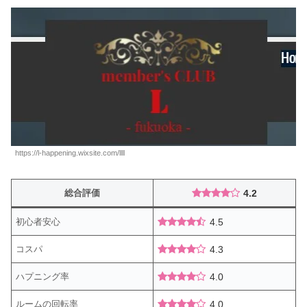
https://l-happening.wixsite.com/llll
総合評価
4.2
初心者安心
4.5
コスパ
4.3
ハプニング率
4.0
ルームの回転率
4.0