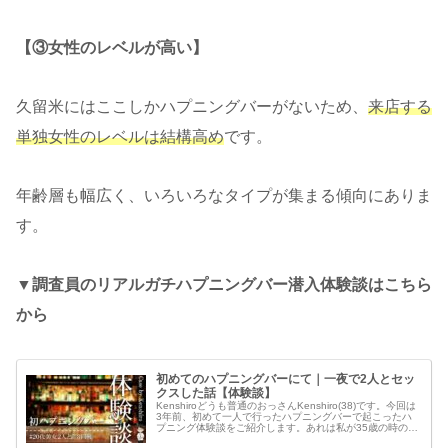
【③女性のレベルが高い】
久留米にはここしかハプニングバーがないため、
来店する
単独女性のレベルは結構高め
です。
年齢層も幅広く、いろいろなタイプが集まる傾向にありま
す。
▼調査員のリアルガチハプニングバー潜入体験談はこちら
から
初めてのハプニングバーにて｜一夜で2人とセッ
クスした話【体験談】
Kenshiroどうも普通のおっさんKenshiro(38)です。今回は
3年前、初めて一人で行ったハプニングバーで起こったハ
プニング体験談をご紹介します。あれは私が35歳の時の
話。仕事終わりの華金で友達と飲んでいた時のこと。私は