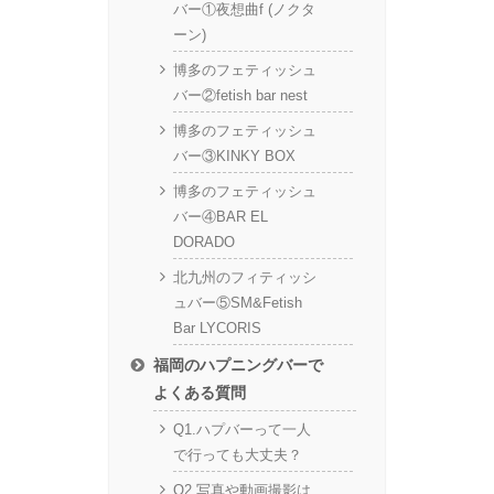
バー①夜想曲f (ノクタ
ーン)
博多のフェティッシュ
バー②fetish bar nest
博多のフェティッシュ
バー③KINKY BOX
博多のフェティッシュ
バー④BAR EL
DORADO
北九州のフィティッシ
ュバー⑤SM&Fetish
Bar LYCORIS
福岡のハプニングバーで
よくある質問
Q1.ハプバーって一人
で行っても大丈夫？
Q2.写真や動画撮影は