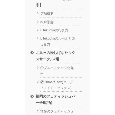
米】
店舗概要
料金形態
L fukuokaの行き方
L fukuokaのルールと楽
しみ方
北九州の怪しげなセック
スサークル2選
①ブルーステージ北九
州
②ultimate sex(アルテ
ィメイト・セックス)
福岡のフェティッシュバ
ー全5店舗
博多のフェティッシュ