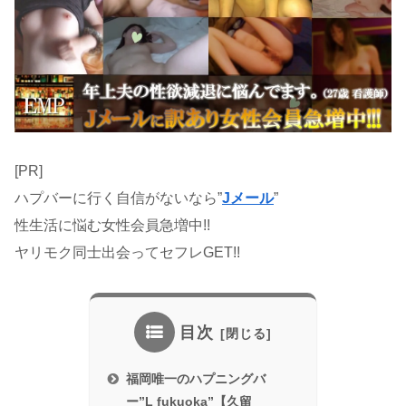
[PR]
ハプバーに行く自信がないなら”
Jメール
”
性生活に悩む女性会員急増中!!
ヤリモク同士出会ってセフレGET!!
目次
福岡唯一のハプニングバ
ー”L fukuoka”【久留