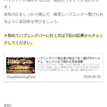
ギ！
女性の心をしっかり掴んで、確実にハプニングへ繋げられ
るように会話術を学びましょう。
▼初めてハプニングバーに行く方は下記の記事からチェッ
クしてください。
ハプニングバー初心者が知るべき｜遊び方やシス
テム・セックスまで流れを完全攻略
ハプニングバーの「正体」とは？何が起こる？ハプニング
バーの「正体」とは一体何なのか？ セックスはできるの？
クローズドな世界だからこそ、謎が多い場所なのもハプニ
ングバーです。きっと誰もが皆、興味はあってもその扉の
向こうでは何が起こっているのか...
2026.06.25
EasyMatchingPark
[PR]