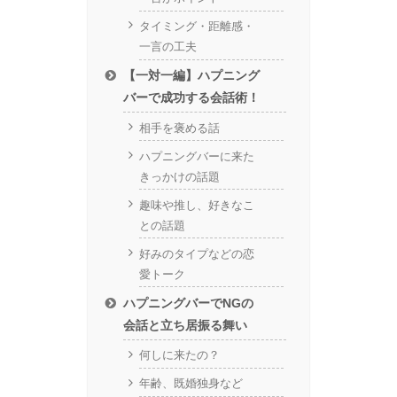
タイミング・距離感・
一言の工夫
【一対一編】ハプニング
バーで成功する会話術！
相手を褒める話
ハプニングバーに来た
きっかけの話題
趣味や推し、好きなこ
との話題
好みのタイプなどの恋
愛トーク
ハプニングバーでNGの
会話と立ち居振る舞い
何しに来たの？
年齢、既婚独身など