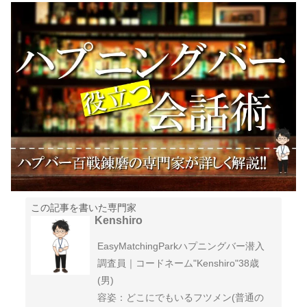
この記事を書いた専門家
Kenshiro
EasyMatchingParkハプニングバー潜入
調査員｜コードネーム"Kenshiro"38歳
(男)
容姿：どこにでもいるフツメン(普通の