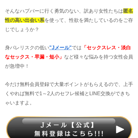
そんなハプバーに行く勇気のない、訳あり女性たちは
匿名
性の高い出会い系
を使って、性欲を満たしているのをご存
じでしょうか？
身バレリスクの低い
"Jメール"
では
「セックスレス・淡白
なセックス・早漏・短小」
など様々な悩みを持つ女性会員
が急増中！
今だけ無料会員登録で大量ポイントがもらえるので、上手
くやれば無料で1～2人のセフレ候補とLINE交換ができち
ゃいますよ。