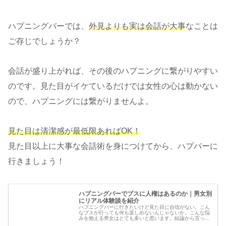
ハプニングバーでは、
外見よりも実は会話が大事
なことは
ご存じでしょうか？
会話が盛り上がれば、その後のハプニングに繋がりやすい
のです。見た目がイケているだけでは女性の心は動かない
ので、ハプニングには繋がりませんよ。
見た目は清潔感が最低限あればOK！
見た目以上に大事な会話術を身につけてから、ハプバーに
行きましょう！
ハプニングバーでブスに人権はあるのか｜男女別
にリアル体験談を紹介
ハプニングバーに行きたいけど見た目に自信がない。こん
なブスが行っても何も楽しめないんじゃないか。こんな悩
みを抱える男女はとても多いと思います。結論から言っ
て、ハプニングバーは確かにイケメン美女は有利だが、セ