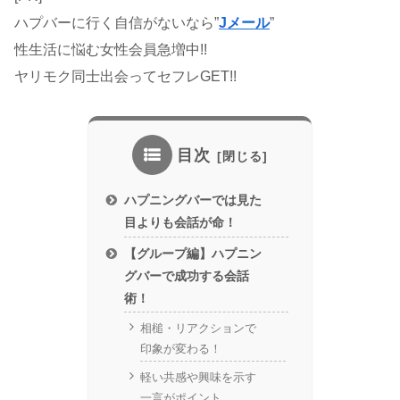
ハプバーに行く自信がないなら”
Jメール
”
性生活に悩む女性会員急増中!!
ヤリモク同士出会ってセフレGET!!
目次
ハプニングバーでは見た
目よりも会話が命！
【グループ編】ハプニン
グバーで成功する会話
術！
相槌・リアクションで
印象が変わる！
軽い共感や興味を示す
一言がポイント